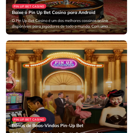
PIN UP BET CASINO
Baixe o Pin Up Bet Casino para Android
O Pin Up Bet Casino é um dos melhores cassinos online
disponíveis para jogadores de todo o mundo. Com uma…
08/07/2024
PIN UP BET CASINO
Bônus de Boas-Vindas Pin-Up Bet