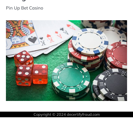
Pin Up Bet Casino
Copyright © 2024
decertifyfraud.com