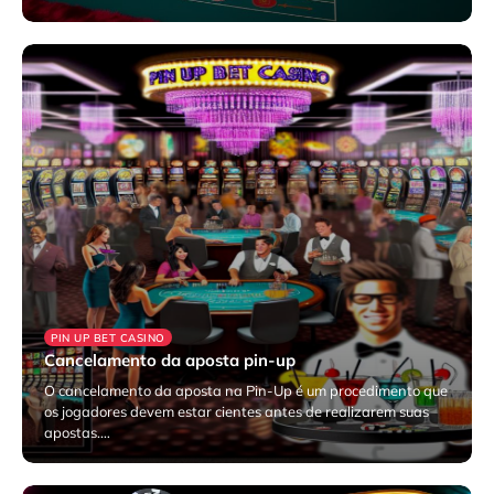
06/07/2024
PIN UP BET CASINO
Cancelamento da aposta pin-up
O cancelamento da aposta na Pin-Up é um procedimento que
os jogadores devem estar cientes antes de realizarem suas
apostas.…
24/06/2024