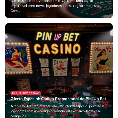
O Bônus de Boas-Vindas da Pin-Up Bet é uma oferta
imperdível para novos jogadores que se registram no site.
Com…
07/07/2024
PIN UP BET CASINO
Oferta Especial: Código Promocional da Pin-Up Bet
A Pin-Up Bet está oferecendo uma oferta especial para seus
jogadores com um código promocional exclusivo. Com esse
código, os…